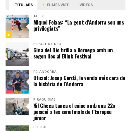
TITULARS
EL MÉS VIST
VÍDEOS
AE TV
Miquel Feixas: “La gent d’Andorra sou uns
privilegiats”
ESPORT DE NEU
Gina del Rio brilla a Noruega amb un
segon lloc al Blink Festival
FC ANDORRA
Oficial: Josep Cerdà, la venda més cara de
la història de l’Andorra
PIRAGÜISME
Nil Checa tanca el caiac amb una 22a
posició a les semifinals de l’Europeu
júnior
FUTBOL