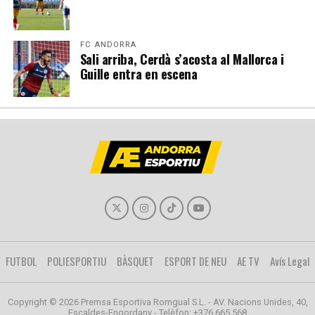
FC ANDORRA
Sali arriba, Cerdà s’acosta al Mallorca i
Guille entra en escena
FUTBOL
POLIESPORTIU
BÀSQUET
ESPORT DE NEU
AE TV
Avís Legal
Copyright © 2026 Premsa Esportiva Romgual S.L. - AV. Nacions Unides, 40,
Escaldes-Engordany - Telèfon: +376 665 568