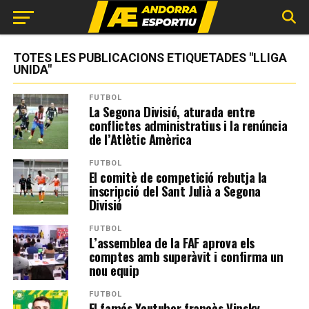
TOTES LES PUBLICACIONS ETIQUETADES "LLIGA
UNIDA"
FUTBOL
La Segona Divisió, aturada entre
conflictes administratius i la renúncia
de l’Atlètic Amèrica
FUTBOL
El comitè de competició rebutja la
inscripció del Sant Julià a Segona
Divisió
FUTBOL
L’assemblea de la FAF aprova els
comptes amb superàvit i confirma un
nou equip
FUTBOL
El famós Youtuber francès Vinsky