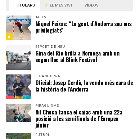
TITULARS
EL MÉS VIST
VÍDEOS
AE TV
Miquel Feixas: “La gent d’Andorra sou uns
privilegiats”
ESPORT DE NEU
Gina del Rio brilla a Noruega amb un
segon lloc al Blink Festival
FC ANDORRA
Oficial: Josep Cerdà, la venda més cara de
la història de l’Andorra
PIRAGÜISME
Nil Checa tanca el caiac amb una 22a
posició a les semifinals de l’Europeu
júnior
FUTBOL