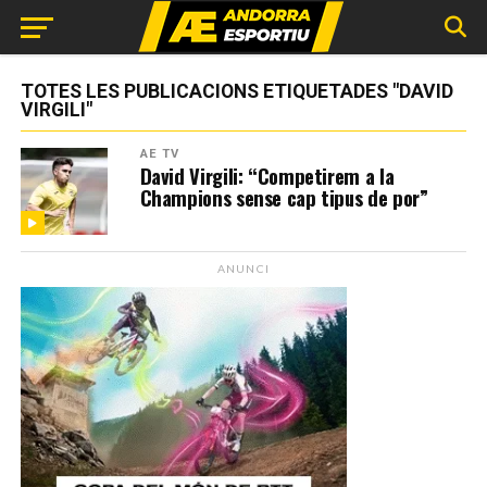
TOTES LES PUBLICACIONS ETIQUETADES "DAVID
VIRGILI"
AE TV
David Virgili: “Competirem a la
Champions sense cap tipus de por”
ANUNCI