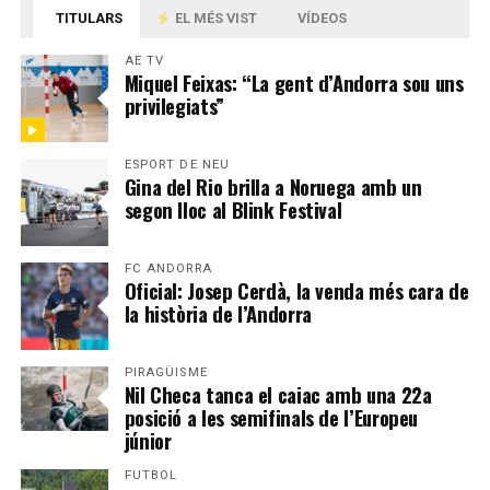
TITULARS
EL MÉS VIST
VÍDEOS
AE TV
Miquel Feixas: “La gent d’Andorra sou uns
privilegiats”
ESPORT DE NEU
Gina del Rio brilla a Noruega amb un
segon lloc al Blink Festival
FC ANDORRA
Oficial: Josep Cerdà, la venda més cara de
la història de l’Andorra
PIRAGÜISME
Nil Checa tanca el caiac amb una 22a
posició a les semifinals de l’Europeu
júnior
FUTBOL