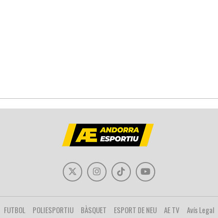
FUTBOL
POLIESPORTIU
BÀSQUET
ESPORT DE NEU
AE TV
Avís Legal