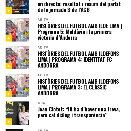
en directe: resultat i resum del partit
de la jornada 3 de l’ACB
AE TV
HISTÒRIES DEL FUTBOL AMB ILDE LIMA |
Programa 5: Moldàvia i la primera
victòria d’Andorra
AE TV
HISTÒRIES DEL FUTBOL AMB ILDEFONS
LIMA | PROGRAMA 4: IDENTITAT FC
ANDORRA
AE TV
HISTÒRIES DEL FUTBOL AMB ILDEFONS
LIMA | PROGRAMA 3: EL CLÀSSIC
ANDORRÀ
COA
Joan Clotet: “Hi ha d’haver una treva,
però cal diàleg i transparència”
AE TV