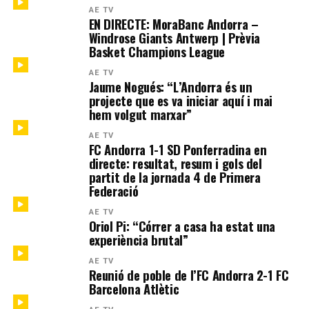
AE TV
EN DIRECTE: MoraBanc Andorra –
Windrose Giants Antwerp | Prèvia
Basket Champions League
AE TV
Jaume Nogués: “L’Andorra és un
projecte que es va iniciar aquí i mai
hem volgut marxar”
AE TV
FC Andorra 1-1 SD Ponferradina en
directe: resultat, resum i gols del
partit de la jornada 4 de Primera
Federació
AE TV
Oriol Pi: “Córrer a casa ha estat una
experiència brutal”
AE TV
Reunió de poble de l’FC Andorra 2-1 FC
Barcelona Atlètic