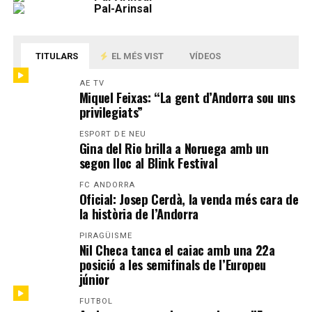
TITULARS
EL MÉS VIST
VÍDEOS
AE TV
Miquel Feixas: “La gent d’Andorra sou uns
privilegiats”
ESPORT DE NEU
Gina del Rio brilla a Noruega amb un
segon lloc al Blink Festival
FC ANDORRA
Oficial: Josep Cerdà, la venda més cara de
la història de l’Andorra
PIRAGÜISME
Nil Checa tanca el caiac amb una 22a
posició a les semifinals de l’Europeu
júnior
FUTBOL