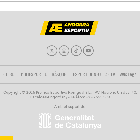
FUTBOL
POLIESPORTIU
BÀSQUET
ESPORT DE NEU
AE TV
Avís Legal
Copyright © 2026 Premsa Esportiva Romgual S.L. - AV. Nacions Unides, 40,
Escaldes-Engordany - Telèfon: +376 665 568
Amb el suport de: