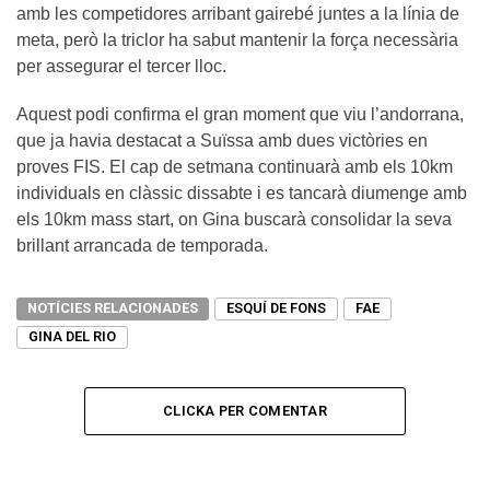
amb les competidores arribant gairebé juntes a la línia de
meta, però la triclor ha sabut mantenir la força necessària
per assegurar el tercer lloc.
Aquest podi confirma el gran moment que viu l’andorrana,
que ja havia destacat a Suïssa amb dues victòries en
proves FIS. El cap de setmana continuarà amb els 10km
individuals en clàssic dissabte i es tancarà diumenge amb
els 10km mass start, on Gina buscarà consolidar la seva
brillant arrancada de temporada.
NOTÍCIES RELACIONADES
ESQUÍ DE FONS
FAE
GINA DEL RIO
CLICKA PER COMENTAR