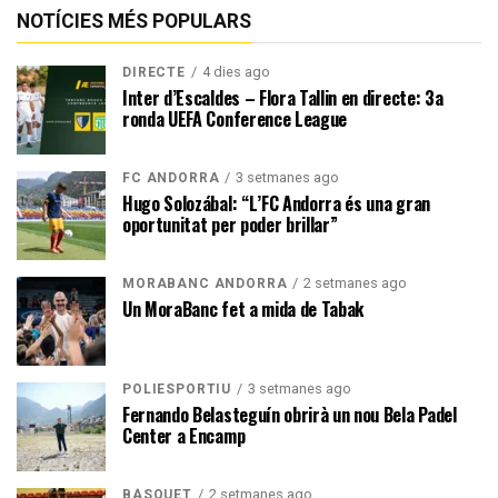
NOTÍCIES MÉS POPULARS
4 dies ago
DIRECTE
Inter d’Escaldes – Flora Tallin en directe: 3a
ronda UEFA Conference League
3 setmanes ago
FC ANDORRA
Hugo Solozábal: “L’FC Andorra és una gran
oportunitat per poder brillar”
2 setmanes ago
MORABANC ANDORRA
Un MoraBanc fet a mida de Tabak
3 setmanes ago
POLIESPORTIU
Fernando Belasteguín obrirà un nou Bela Padel
Center a Encamp
2 setmanes ago
BÀSQUET