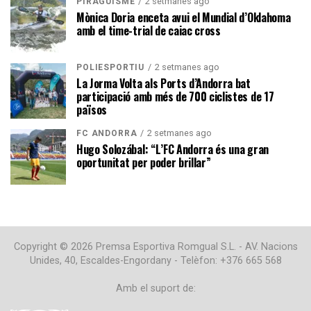
2 setmanes ago
PIRAGÜISME
Mònica Doria enceta avui el Mundial d’Oklahoma
amb el time-trial de caiac cross
2 setmanes ago
POLIESPORTIU
La Jorma Volta als Ports d’Andorra bat
participació amb més de 700 ciclistes de 17
països
2 setmanes ago
FC ANDORRA
Hugo Solozábal: “L’FC Andorra és una gran
oportunitat per poder brillar”
Copyright © 2026 Premsa Esportiva Romgual S.L. - AV. Nacions
Unides, 40, Escaldes-Engordany - Telèfon: +376 665 568
Amb el suport de: