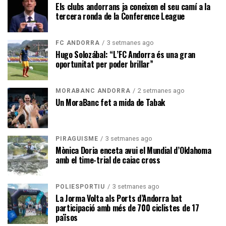
Els clubs andorrans ja coneixen el seu camí a la
tercera ronda de la Conference League
3 setmanes ago
FC ANDORRA
Hugo Solozábal: “L’FC Andorra és una gran
oportunitat per poder brillar”
2 setmanes ago
MORABANC ANDORRA
Un MoraBanc fet a mida de Tabak
3 setmanes ago
PIRAGÜISME
Mònica Doria enceta avui el Mundial d’Oklahoma
amb el time-trial de caiac cross
3 setmanes ago
POLIESPORTIU
La Jorma Volta als Ports d’Andorra bat
participació amb més de 700 ciclistes de 17
països