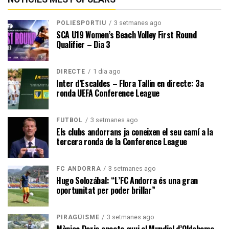
3 setmanes ago
POLIESPORTIU
SCA U19 Women’s Beach Volley First Round
Qualifier – Dia 3
1 dia ago
DIRECTE
Inter d’Escaldes – Flora Tallin en directe: 3a
ronda UEFA Conference League
3 setmanes ago
FUTBOL
Els clubs andorrans ja coneixen el seu camí a la
tercera ronda de la Conference League
3 setmanes ago
FC ANDORRA
Hugo Solozábal: “L’FC Andorra és una gran
oportunitat per poder brillar”
3 setmanes ago
PIRAGÜISME
Mònica Doria enceta avui el Mundial d’Oklahoma