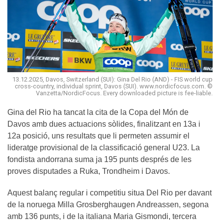
13.12.2025, Davos, Switzerland (SUI): Gina Del Rio (AND) - FIS world cup
cross-country, individual sprint, Davos (SUI). www.nordicfocus.com. ©
Vanzetta/NordicFocus. Every downloaded picture is fee-liable.
Gina del Rio ha tancat la cita de la Copa del Món de
Davos amb dues actuacions sòlides, finalitzant en 13a i
12a posició, uns resultats que li permeten assumir el
lideratge provisional de la classificació general U23. La
fondista andorrana suma ja 195 punts després de les
proves disputades a Ruka, Trondheim i Davos.
Aquest balanç regular i competitiu situa Del Rio per davant
de la noruega Milla Grosberghaugen Andreassen, segona
amb 136 punts, i de la italiana Maria Gismondi, tercera