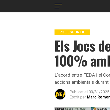
POLIESPORTIU
Els Jocs d
100% amb 
L’acord entre FEDA i el Com
accions ambientals durant l
Publicat el
03/31/2025
Escrit per
Marc Rome