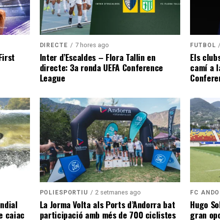
7 hores ago
DIRECTE
FUTBOL
irst
Inter d’Escaldes – Flora Tallin en
Els club
directe: 3a ronda UEFA Conference
camí a l
League
Confere
2 setmanes ago
POLIESPORTIU
FC AND
ndial
La Jorma Volta als Ports d’Andorra bat
Hugo Sol
e caiac
participació amb més de 700 ciclistes
gran opo