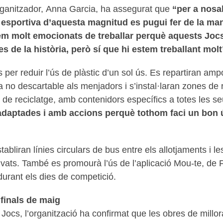
ganitzador, Anna Garcia, ha assegurat que
“per a nosal
 esportiva d’aquesta magnitud es pugui fer de la ma
m molt emocionats de treballar perquè aquests Jocs
s de la història, però sí que hi estem treballant molt
per reduir l’ús de plàstic d’un sol ús. Es repartiran ampol
lla no descartable als menjadors i s’instal·laran zones de 
 de reciclatge, amb contenidors específics a totes les s
adaptades i amb accions perquè tothom faci un bon ú
stabliran línies circulars de bus entre els allotjaments i l
privats. També es promourà l’ús de l’aplicació Mou-te, de
urant els dies de competició.
 finals de maig
s Jocs, l’organització ha confirmat que les obres de millo