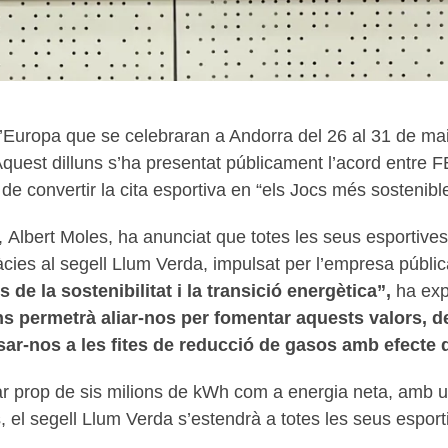
 d’Europa que se celebraran a Andorra del 26 al 31 de m
. Aquest dilluns s’ha presentat públicament l’acord entre 
de convertir la cita esportiva en “els Jocs més sostenible
, Albert Moles, ha anunciat que totes les seus esportiv
cies al segell Llum Verda, impulsat per l’empresa públi
 de la sostenibilitat i la transició energètica”,
ha exp
s permetrà aliar-nos per fomentar aquests valors, 
ar-nos a les fites de reducció de gasos amb efecte 
ar prop de sis milions de kWh com a energia neta, amb 
el segell Llum Verda s’estendrà a totes les seus esportiv