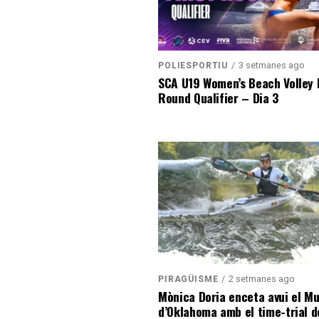
3 setmanes ago
POLIESPORTIU
SCA U19 Women’s Beach Volley F
Round Qualifier – Dia 3
2 setmanes ago
PIRAGÜISME
Mònica Doria enceta avui el Mu
d’Oklahoma amb el time-trial d