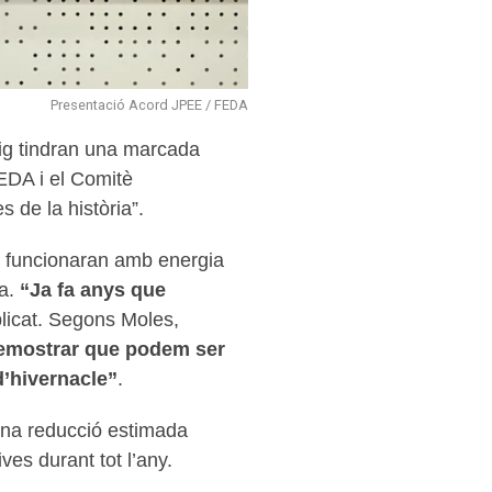
Presentació Acord JPEE / FEDA
aig tindran una marcada
FEDA i el Comitè
s de la història”.
es funcionaran amb energia
ca.
“Ja fa anys que
licat. Segons Moles,
demostrar que podem ser
d’hivernacle”
.
una reducció estimada
es durant tot l’any.