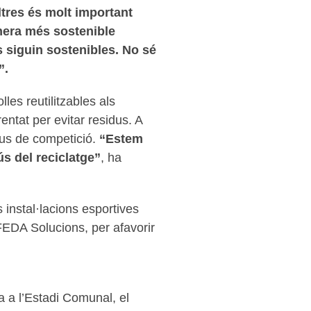
tres és molt important
nera més sostenible
 siguin sostenibles. No sé
”.
les reutilitzables als
rentat per evitar residus. A
eus de competició.
“Estem
s del reciclatge”
, ha
es instal·lacions esportives
 FEDA Solucions, per afavorir
ra a l’Estadi Comunal, el