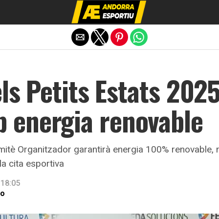
Exit mobile version
els Petits Estats 202
energia renovable
itè Organitzador garantirà energia 100% renovable, mob
a cita esportiva
 18:05
ro