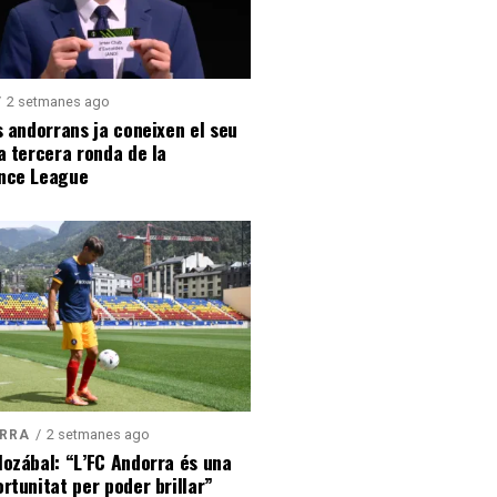
2 setmanes ago
s andorrans ja coneixen el seu
a tercera ronda de la
nce League
2 setmanes ago
ORRA
ozábal: “L’FC Andorra és una
rtunitat per poder brillar”