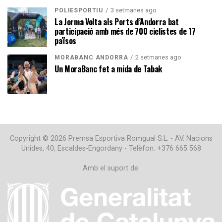
3 setmanes ago
POLIESPORTIU
La Jorma Volta als Ports d’Andorra bat
participació amb més de 700 ciclistes de 17
països
2 setmanes ago
MORABANC ANDORRA
Un MoraBanc fet a mida de Tabak
Copyright © 2026 Premsa Esportiva Romgual S.L. - AV. Nacions
Unides, 40, Escaldes-Engordany - Telèfon: +376 665 568
Amb el suport de: