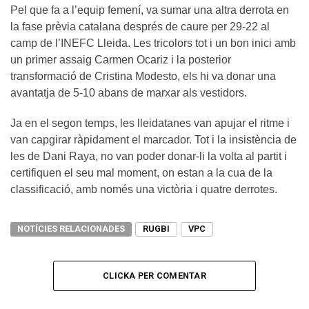
Pel que fa a l’equip femení, va sumar una altra derrota en
la fase prèvia catalana després de caure per 29-22 al
camp de l’INEFC Lleida. Les tricolors tot i un bon inici amb
un primer assaig Carmen Ocariz i la posterior
transformació de Cristina Modesto, els hi va donar una
avantatja de 5-10 abans de marxar als vestidors.
Ja en el segon temps, les lleidatanes van apujar el ritme i
van capgirar ràpidament el marcador. Tot i la insistència de
les de Dani Raya, no van poder donar-li la volta al partit i
certifiquen el seu mal moment, on estan a la cua de la
classificació, amb només una victòria i quatre derrotes.
NOTÍCIES RELACIONADES
RUGBI
VPC
CLICKA PER COMENTAR