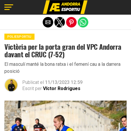
Exit mobile version
POLIESPORTIU
Victòria per la porta gran del VPC Andorra
davant el CRUC (7-52)
El masculí manté la bona ratxa i el femení cau a la darrera
posició
Publicat el
11/13/2023 12:59
Escrit per
Víctor Rodrigues