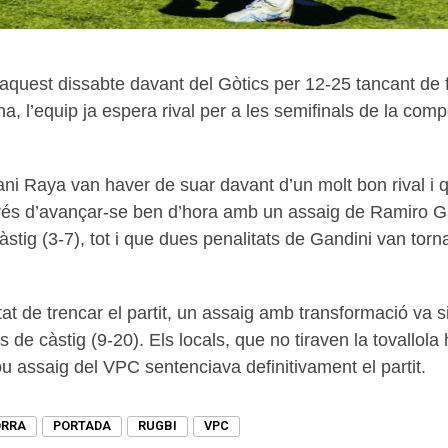
uest dissabte davant del Gòtics per 12-25 tancant de fo
a, l’equip ja espera rival per a les semifinals de la compe
Dani Raya van haver de suar davant d’un molt bon rival i q
prés d’avançar-se ben d’hora amb un assaig de Ramiro Gan
stig (3-7), tot i que dues penalitats de Gandini van tor
at de trencar el partit, un assaig amb transformació va si
e càstig (9-20). Els locals, que no tiraven la tovallola h
ou assaig del VPC sentenciava definitivament el partit.
ORRA
PORTADA
RUGBI
VPC