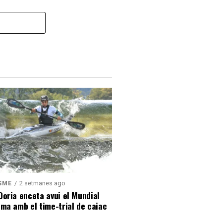
2 setmanes ago
SME
oria enceta avui el Mundial
ma amb el time-trial de caiac