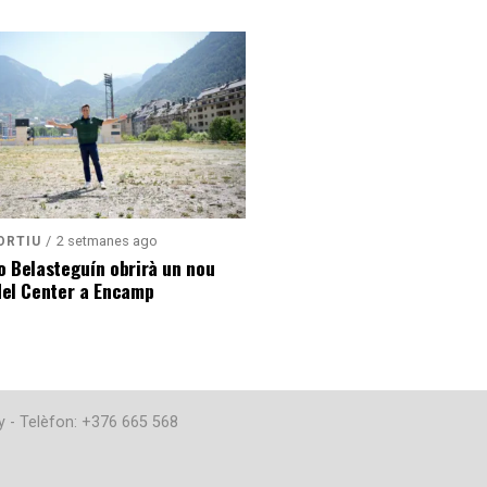
2 setmanes ago
ORTIU
o Belasteguín obrirà un nou
del Center a Encamp
y - Telèfon: +376 665 568