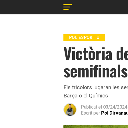
POLIESPORTIU
Victòria d
semifinals
Els tricolors jugaran les s
Barça o el Químics
Publicat el
03/24/2024
Escrit per
Pol Dirvana