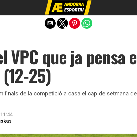
Exit mobile version
el VPC que ja pensa 
 (12-25)
emifinals de la competició a casa el cap de setmana del
 11:44
uskas