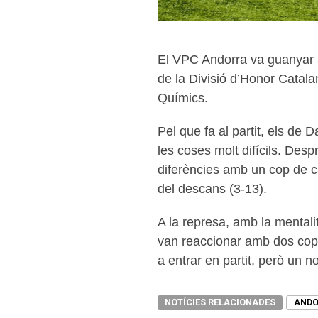
El VPC Andorra va guanyar aq
de la Divisió d’Honor Catalan
Químics.
Pel que fa al partit, els de 
les coses molt difícils. Des
diferències amb un cop de cà
del descans (3-13).
A la represa, amb la mentalit
van reaccionar amb dos cops d
a entrar en partit, però un n
NOTÍCIES RELACIONADES
AND