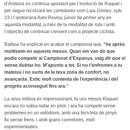
d’Andona es continua apostant per l’evolució de Raquel i
per seguir recolzant les corredores com Laia Gómez, sub-
23 i l’andorrana Ares Rovira, júnior de primer any en
aquesta modalitat, a més de la modalitat de ruta i amb
l’objectiu de continuar creixent com a projecte ciclista.
Balboa ha explicat en acabar el campionat que,
“he après
moltíssim en aquests mesos. Quan em van dir que
podia competir al Campionat d’Espanya, vaig dir que sí
sense dubtar-ho. M’apunto a tot. Si no t’enfrontes a tu
mateixa i no surts de la teva zona de confort, no
avançaràs. Estic molt contenta de l’experiència i del
progrés aconseguit fins ara.”
La seva millora és impressionant, fa uns mesos Raquel
encara no sabia rodar en pilot, i ara ha competit sense
problemes en un velòdrom, amb una bicicleta de pinyó
fix sense frens, i amb grans corredores, molt
experimentades.