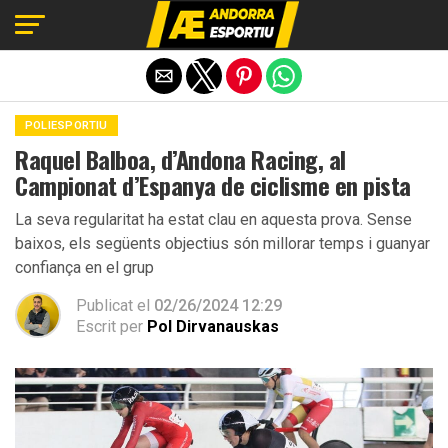
Exit mobile version
POLIESPORTIU
Raquel Balboa, d’Andona Racing, al
Campionat d’Espanya de ciclisme en pista
La seva regularitat ha estat clau en aquesta prova. Sense
baixos, els següents objectius són millorar temps i guanyar
confiança en el grup
Publicat el
02/26/2024 12:29
Escrit per
Pol Dirvanauskas