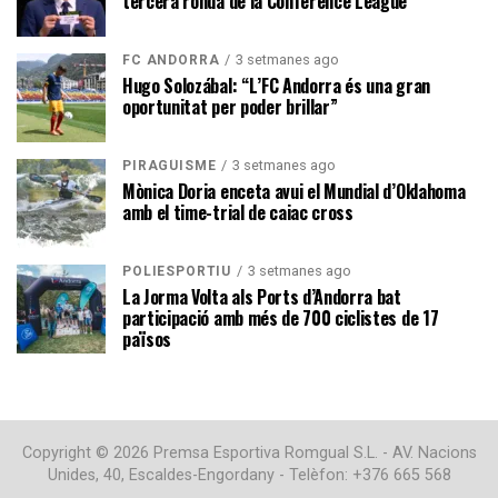
tercera ronda de la Conference League
3 setmanes ago
FC ANDORRA
Hugo Solozábal: “L’FC Andorra és una gran
oportunitat per poder brillar”
3 setmanes ago
PIRAGÜISME
Mònica Doria enceta avui el Mundial d’Oklahoma
amb el time-trial de caiac cross
3 setmanes ago
POLIESPORTIU
La Jorma Volta als Ports d’Andorra bat
participació amb més de 700 ciclistes de 17
països
Copyright © 2026 Premsa Esportiva Romgual S.L. - AV. Nacions
Unides, 40, Escaldes-Engordany - Telèfon: +376 665 568