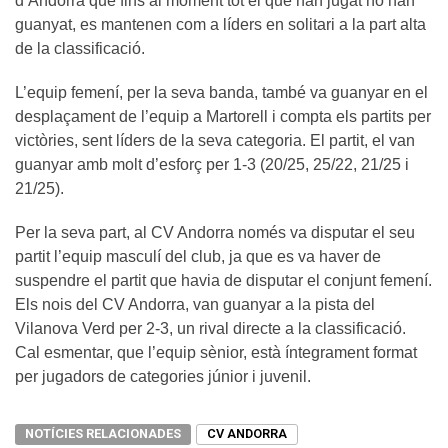
d’Andorra que fins al moment tot el que han jugat ho han
guanyat, es mantenen com a líders en solitari a la part alta
de la classificació.
L’equip femení, per la seva banda, també va guanyar en el
desplaçament de l’equip a Martorell i compta els partits per
victòries, sent líders de la seva categoria. El partit, el van
guanyar amb molt d’esforç per 1-3 (20/25, 25/22, 21/25 i
21/25).
Per la seva part, al CV Andorra només va disputar el seu
partit l’equip masculí del club, ja que es va haver de
suspendre el partit que havia de disputar el conjunt femení.
Els nois del CV Andorra, van guanyar a la pista del
Vilanova Verd per 2-3, un rival directe a la classificació.
Cal esmentar, que l’equip sènior, està íntegrament format
per jugadors de categories júnior i juvenil.
NOTÍCIES RELACIONADES
CV ANDORRA