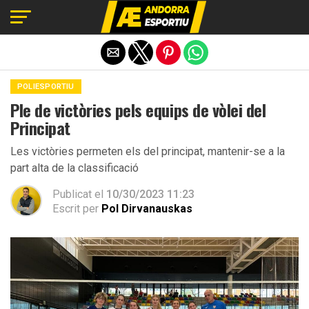
Exit mobile version
POLIESPORTIU
Ple de victòries pels equips de vòlei del
Principat
Les victòries permeten els del principat, mantenir-se a la
part alta de la classificació
Publicat el
10/30/2023 11:23
Escrit per
Pol Dirvanauskas