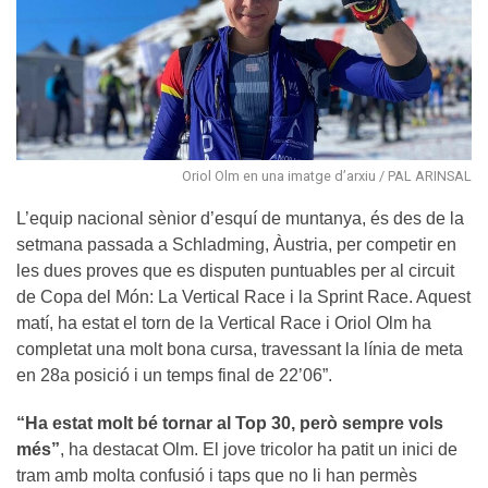
Oriol Olm en una imatge d’arxiu / PAL ARINSAL
L’equip nacional sènior d’esquí de muntanya, és des de la
setmana passada a Schladming, Àustria, per competir en
les dues proves que es disputen puntuables per al circuit
de Copa del Món: La Vertical Race i la Sprint Race. Aquest
matí, ha estat el torn de la Vertical Race i Oriol Olm ha
completat una molt bona cursa, travessant la línia de meta
en 28a posició i un temps final de 22’06”.
“Ha estat molt bé tornar al Top 30, però sempre vols
més”
, ha destacat Olm. El jove tricolor ha patit un inici de
tram amb molta confusió i taps que no li han permès