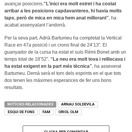
avançar posicions.
“L’inici era molt estret i ha costat
arribar a les posicions capdavanteres, hi havia molts
taps, però de mica en mica hem anat millorant”
, ha
acabat assenyalant l’andorrà.
Per la seva part, Adrià Bartumeu ha completat la Vertical
Race en 47a posició i un crono final de 24’13”. El
guanyador de la cursa ha estat el suïs Rémi Bonet amb un
temps total de 18’52”.
“La neu era molt tova i relliscava i
ha estat exigent en la part més tècnica”
, ha asseverat
Bartumeu. Demà serà el torn dels esprints en el que tots
dos tenen les màximes esperances de fer uns bons
resultats.
NOTÍCIES RELACIONADES
ARNAU SOLDEVILA
ESQUI DE FONS
FAM
ORIOL OLM
CLICKA PER COMENTAR