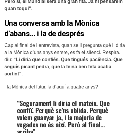
Però sí, el Mundial serà una gran fita. Ja hi pensarem
quan toqui”.
Una conversa amb la Mònica
d’abans… i la de després
Cap al final de l’entrevista, quan se li pregunta què li diria
a la Mònica d’uns anys enrere, es fa el silenci. Respira. I
diu:
“Li diria que confiés. Que tingués paciència. Que
seguís picant pedra, que la feina ben feta acaba
sortint”.
I la Mònica del futur, la d’aquí a quatre anys?
“Segurament li diria el mateix. Que
confiï. Perquè se’ns oblida. Perquè
volem guanyar ja, i la majoria de
vegades no és així. Però al final…
arriba”.