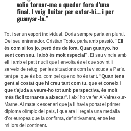
volia tornar-me a quedar fora d’una
final. I vaig lluitar per estar-hi… i per
guanyar-la.”
Tot i ser un esport individual, Doria sempre parla en plural.
Del seu entrenador, Cristian Tobio, parla amb passió.
“Ell
és com si fos jo, però des de fora. Quan guanyo, ho
sent com seu. I això és molt especial”.
El seu vincle amb
ell i amb el petit nucli que l’envolta és el que sovint li
serveix de refugi per les situacions com la viscuda a París,
tant pel que és bo, com pel que no ho és tant.
“Quan tens
gent al costat que hi creu tant com tu, que et coneix i
que t’ajuda a veure-ho tot amb perspectiva, és molt
més fàcil tornar-te a aixecar
“. I així ho va fer. A Vaires-sur-
Marne. Al mateix escenari que ja li havia portat el primer
diploma olímpic del país, i que ara li regala una medalla
d’or europea que la confirma, definitivament, entre les
millors del continent.