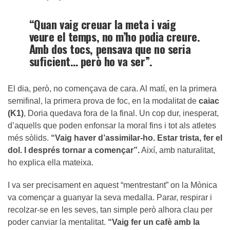
“Quan vaig creuar la meta i vaig
veure el temps, no m’ho podia creure.
Amb dos tocs, pensava que no seria
suficient… però ho va ser”.
El dia, però, no començava de cara. Al matí, en la primera
semifinal, la primera prova de foc, en la modalitat de
caiac
(K1)
, Doria quedava fora de la final. Un cop dur, inesperat,
d’aquells que poden enfonsar la moral fins i tot als atletes
més sòlids.
“Vaig haver d’assimilar-ho. Estar trista, fer el
dol. I després tornar a començar”.
Així, amb naturalitat,
ho explica ella mateixa.
I va ser precisament en aquest “mentrestant” on la Mònica
va començar a guanyar la seva medalla. Parar, respirar i
recolzar-se en les seves, tan simple però alhora clau per
poder canviar la mentalitat.
“Vaig fer un cafè amb la