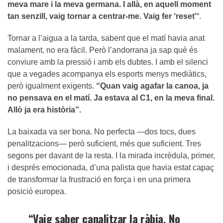
meva mare i la meva germana. I allà, en aquell moment
tan senzill, vaig tornar a centrar-me. Vaig fer ‘reset’
“.
Tornar a l’aigua a la tarda, sabent que el matí havia anat
malament, no era fàcil. Però l’andorrana ja sap què és
conviure amb la pressió i amb els dubtes. I amb el silenci
que a vegades acompanya els esports menys mediàtics,
però igualment exigents.
“Quan vaig agafar la canoa, ja
no pensava en el matí. Ja estava al C1, en la meva final.
Allò ja era història”.
La baixada va ser bona. No perfecta —dos tocs, dues
penalitzacions— però suficient, més que suficient. Tres
segons per davant de la resta. I la mirada incrèdula, primer,
i després emocionada, d’una palista que havia estat capaç
de transformar la frustració en força i en una primera
posició europea.
“Vaig saber canalitzar la ràbia. No