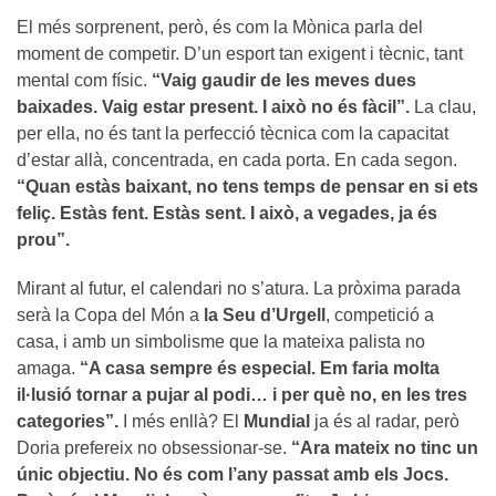
El més sorprenent, però, és com la Mònica parla del
moment de competir. D’un esport tan exigent i tècnic, tant
mental com físic.
“Vaig gaudir de les meves dues
baixades. Vaig estar present. I això no és fàcil”.
La clau,
per ella, no és tant la perfecció tècnica com la capacitat
d’estar allà, concentrada, en cada porta. En cada segon.
“Quan estàs baixant, no tens temps de pensar en si ets
feliç. Estàs fent. Estàs sent. I això, a vegades, ja és
prou”.
Mirant al futur, el calendari no s’atura. La pròxima parada
serà la Copa del Món a
la Seu d’Urgell
, competició a
casa, i amb un simbolisme que la mateixa palista no
amaga.
“A casa sempre és especial. Em faria molta
il·lusió tornar a pujar al podi… i per què no, en les tres
categories”.
I més enllà? El
Mundial
ja és al radar, però
Doria prefereix no obsessionar-se.
“Ara mateix no tinc un
únic objectiu. No és com l’any passat amb els Jocs.