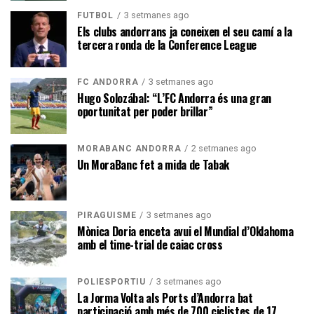
3 setmanes ago
FUTBOL
Els clubs andorrans ja coneixen el seu camí a la
tercera ronda de la Conference League
3 setmanes ago
FC ANDORRA
Hugo Solozábal: “L’FC Andorra és una gran
oportunitat per poder brillar”
2 setmanes ago
MORABANC ANDORRA
Un MoraBanc fet a mida de Tabak
3 setmanes ago
PIRAGÜISME
Mònica Doria enceta avui el Mundial d’Oklahoma
amb el time-trial de caiac cross
3 setmanes ago
POLIESPORTIU
La Jorma Volta als Ports d’Andorra bat
participació amb més de 700 ciclistes de 17