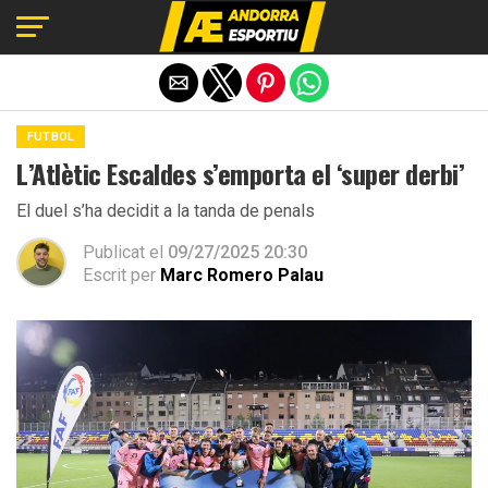
Exit mobile version
FUTBOL
L’Atlètic Escaldes s’emporta el ‘super derbi’
El duel s’ha decidit a la tanda de penals
Publicat el
09/27/2025 20:30
Escrit per
Marc Romero Palau