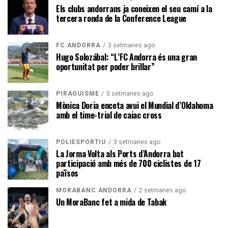
Els clubs andorrans ja coneixen el seu camí a la
tercera ronda de la Conference League
3 setmanes ago
FC ANDORRA
Hugo Solozábal: “L’FC Andorra és una gran
oportunitat per poder brillar”
3 setmanes ago
PIRAGÜISME
Mònica Doria enceta avui el Mundial d’Oklahoma
amb el time-trial de caiac cross
3 setmanes ago
POLIESPORTIU
La Jorma Volta als Ports d’Andorra bat
participació amb més de 700 ciclistes de 17
països
2 setmanes ago
MORABANC ANDORRA
Un MoraBanc fet a mida de Tabak