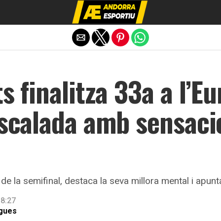
Exit mobile version
ts finalitza 33a a l’E
escalada amb sensaci
 de la semifinal, destaca la seva millora mental i apunta 
 8:27
igues