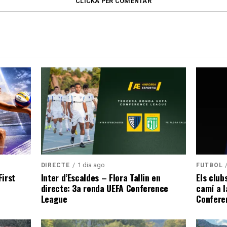
CLICKA PER COMENTAR
1 dia ago
DIRECTE
FUTBOL
irst
Inter d’Escaldes – Flora Tallin en
Els club
directe: 3a ronda UEFA Conference
camí a l
League
Confere