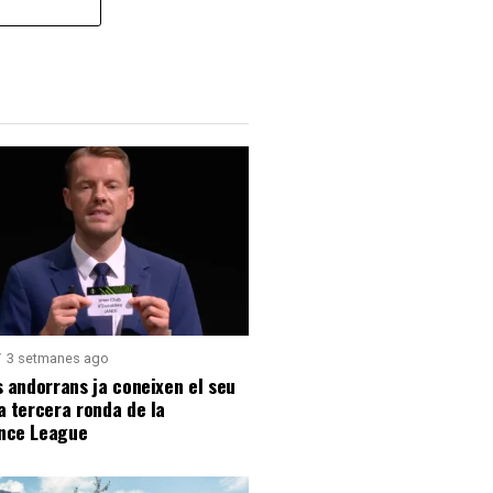
3 setmanes ago
s andorrans ja coneixen el seu
a tercera ronda de la
nce League