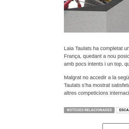
Laia Taulats ha completat u
França, quedant a nou posici
amb pocs intents i un top, q
Malgrat no accedir a la segü
Taulats s’ha mostrat satisf
altres competicions internaci
NOTÍCIES RELACIONADES
ESCA