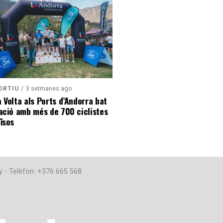
3 setmanes ago
ORTIU
 Volta als Ports d’Andorra bat
ació amb més de 700 ciclistes
ïsos
y - Telèfon: +376 665 568