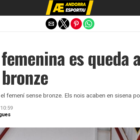
Exit mobile version
 femenina es queda a
 bronze
a el femení sense bronze. Els nois acaben en sisena po
 10:59
igues