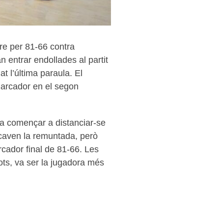
dre per 81-66 contra
n entrar endollades al partit
t l’última paraula. El
marcador en el segon
 va començar a distanciar-se
scaven la remuntada, però
cador final de 81-66. Les
ots, va ser la jugadora més