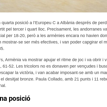
 en quarta posició a l’Europeu C a Albània després de per
it pel tercer i quart lloc. Precisament, les andorranes va
cial per 18-20, però a les armènies encara no havien dona
n mostrar-se ser més efectives, i van poder capgirar el 
35.
s, Armènia va mostrar apujar el ritme de joc i va obrir i
, 61-52. Les tricolors no es donaven per vençudes i bu
escapar la victòria, i van acabar imposant-se amb un mar
el desitjat bronze. Paula Collado, amb 21 punts i 11 reb
nal.
ena posició