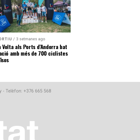
3 setmanes ago
ORTIU
 Volta als Ports d’Andorra bat
ació amb més de 700 ciclistes
ïsos
y - Telèfon: +376 665 568