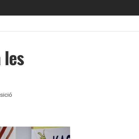
 les
sició