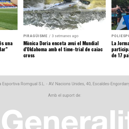
3 setmanes ago
PIRAGÜISME
POLIESP
és una
Mònica Doria enceta avui el Mundial
La Jorma
lar”
d’Oklahoma amb el time-trial de caiac
particip
cross
de 17 pa
Esportiva Romgual S.L. - AV. Nacions Unides, 40, Escaldes-Engordan
Amb el suport de: