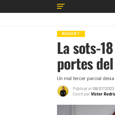
BÀSQUET
La sots-18
portes del
Un mal tercer parcial deix
Publicat el
08/07/2023
Escrit per
Víctor Rodr