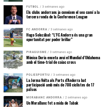
3 setmanes ago
FUTBOL
Els clubs andorrans ja coneixen el seu camí a la
tercera ronda de la Conference League
3 setmanes ago
FC ANDORRA
Hugo Solozábal: “L’FC Andorra és una gran
oportunitat per poder brillar”
3 setmanes ago
PIRAGÜISME
Mònica Doria enceta avui el Mundial d’Oklahoma
amb el time-trial de caiac cross
3 setmanes ago
POLIESPORTIU
La Jorma Volta als Ports d’Andorra bat
participació amb més de 700 ciclistes de 17
països
2 setmanes ago
MORABANC ANDORRA
Un MoraBanc fet a mida de Tabak