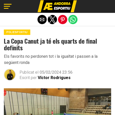
Exit mobile version
POLIESPORTIU
La Copa Canut ja té els quarts de final
definits
Els favorits no perdonen tot i la igualtat i passen a la
següent ronda
Publicat el
05/02/2024 23:56
Escrit per
Víctor Rodrigues