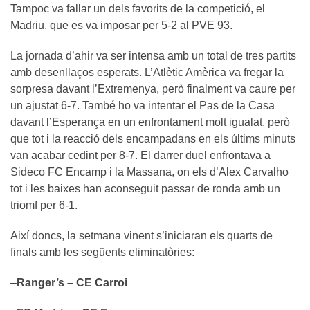
Tampoc va fallar un dels favorits de la competició, el
Madriu, que es va imposar per 5-2 al PVE 93.
La jornada d’ahir va ser intensa amb un total de tres partits
amb desenllaços esperats. L’Atlètic Amèrica va fregar la
sorpresa davant l’Extremenya, però finalment va caure per
un ajustat 6-7. També ho va intentar el Pas de la Casa
davant l’Esperança en un enfrontament molt igualat, però
que tot i la reacció dels encampadans en els últims minuts
van acabar cedint per 8-7. El darrer duel enfrontava a
Sideco FC Encamp i la Massana, on els d’Alex Carvalho
tot i les baixes han aconseguit passar de ronda amb un
triomf per 6-1.
Així doncs, la setmana vinent s’iniciaran els quarts de
finals amb les següents eliminatòries:
–
Ranger’s – CE Carroi