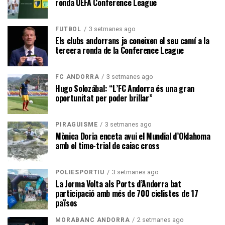
ronda UEFA Conference League
3 setmanes ago
FUTBOL
Els clubs andorrans ja coneixen el seu camí a la
tercera ronda de la Conference League
3 setmanes ago
FC ANDORRA
Hugo Solozábal: “L’FC Andorra és una gran
oportunitat per poder brillar”
3 setmanes ago
PIRAGÜISME
Mònica Doria enceta avui el Mundial d’Oklahoma
amb el time-trial de caiac cross
3 setmanes ago
POLIESPORTIU
La Jorma Volta als Ports d’Andorra bat
participació amb més de 700 ciclistes de 17
països
2 setmanes ago
MORABANC ANDORRA