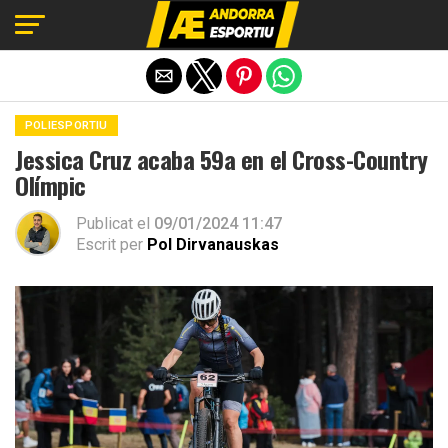
Exit mobile version
POLIESPORTIU
Jessica Cruz acaba 59a en el Cross-Country
Olímpic
Publicat el
09/01/2024 11:47
Escrit per
Pol Dirvanauskas