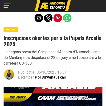
Exit mobile version
MOTOR
Inscripcions obertes per a la Pujada Arcalís
2025
La segona prova del Campionat d’Andorra d’Automobilisme
de Muntanya es disputarà el 28 de juny amb l’epicentre a la
carretera CS-380
Publicat el
06/10/2025 16:31
Escrit per
Pol Dirvanauskas