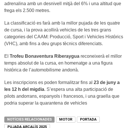
adrenalina amb un desnivell mitjà del 6% i una altitud que
frega els 2.500 metres.
La classificació es farà amb la millor pujada de les quatre
de cursa, i la prova acollirà vehicles de les tres grans
categories del CAAM: Producció, Sport i Vehicles Històrics
(VHC), amb fins a deu grups tècnics diferenciats.
El
Trofeu Bonaventura Riberaygua
reconeixerà el millor
temps absolut de la cursa, en homenatge a una figura
històrica de l’automobilisme andorrà.
Les inscripcions es poden formalitzar fins al
23 de juny a
les 12 h del migdia
. S’espera una alta participació de
pilots andorrans, espanyols i francesos, i una graella que
podria superar la quarantena de vehicles
NOTÍCIES RELACIONADES
MOTOR
PORTADA
PUJADA ARCALÍS 2025