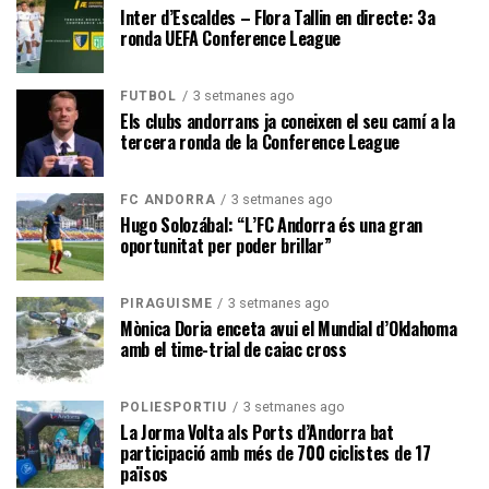
Inter d’Escaldes – Flora Tallin en directe: 3a
ronda UEFA Conference League
3 setmanes ago
FUTBOL
Els clubs andorrans ja coneixen el seu camí a la
tercera ronda de la Conference League
3 setmanes ago
FC ANDORRA
Hugo Solozábal: “L’FC Andorra és una gran
oportunitat per poder brillar”
3 setmanes ago
PIRAGÜISME
Mònica Doria enceta avui el Mundial d’Oklahoma
amb el time-trial de caiac cross
3 setmanes ago
POLIESPORTIU
La Jorma Volta als Ports d’Andorra bat
participació amb més de 700 ciclistes de 17
països