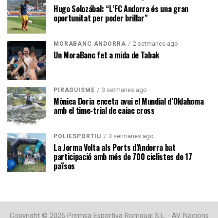
Hugo Solozábal: “L’FC Andorra és una gran
oportunitat per poder brillar”
2 setmanes ago
MORABANC ANDORRA
Un MoraBanc fet a mida de Tabak
3 setmanes ago
PIRAGÜISME
Mònica Doria enceta avui el Mundial d’Oklahoma
amb el time-trial de caiac cross
3 setmanes ago
POLIESPORTIU
La Jorma Volta als Ports d’Andorra bat
participació amb més de 700 ciclistes de 17
països
Copyright © 2026 Premsa Esportiva Romgual S.L. - AV. Nacions