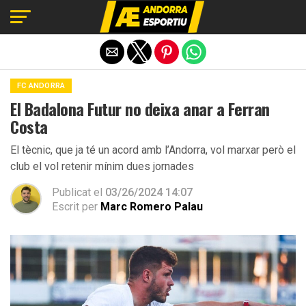
Exit mobile version
FC ANDORRA
El Badalona Futur no deixa anar a Ferran
Costa
El tècnic, que ja té un acord amb l’Andorra, vol marxar però el
club el vol retenir mínim dues jornades
Publicat el
03/26/2024 14:07
Escrit per
Marc Romero Palau