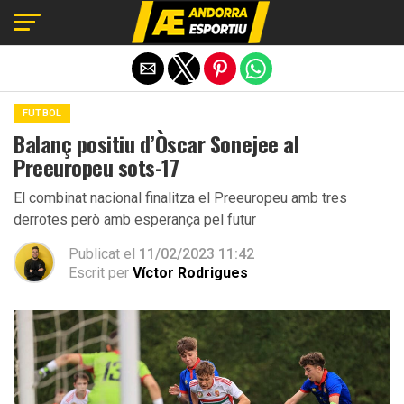
Exit mobile version
FUTBOL
Balanç positiu d’Òscar Sonejee al
Preeuropeu sots-17
El combinat nacional finalitza el Preeuropeu amb tres
derrotes però amb esperança pel futur
Publicat el
11/02/2023 11:42
Escrit per
Víctor Rodrigues