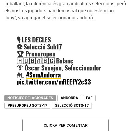
treballant, la diferència és gran amb altres seleccions, però
els nostres jugadors han demostrat que no estem tan
lluny”, va agregar el seleccionador andorrà.
🎙️ LES DECLES
⚽️ Selecció Sub17
🏆 Preeuropeu
🇭🇺🇧🇦🇧🇬 Balanç
👔 Òscar Sonejee, Seleccionador
#⃣
#SomAndorra
pic.twitter.com/mREEfY2cS3
— Federació Andorrana de Futbol (@Fedandfut)
November
NOTÍCIES RELACIONADES
ANDORRA
FAF
1, 2023
PREEUROPEU SOTS-17
SELECCIÓ SOTS-17
CLICKA PER COMENTAR