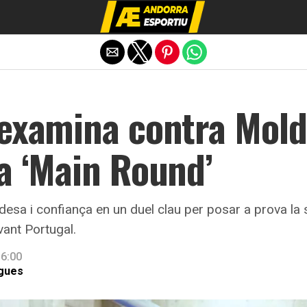
Exit mobile version
’examina contra Mold
a ‘Main Round’
idesa i confiança en un duel clau per posar a prova la
ant Portugal.
 6:00
igues