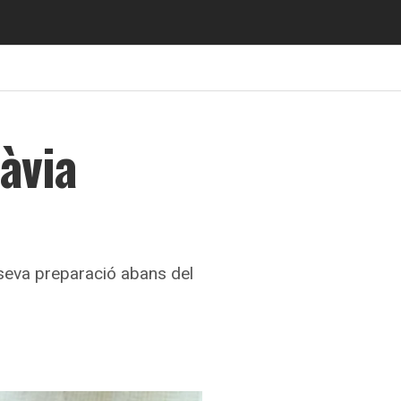
àvia
 seva preparació abans del