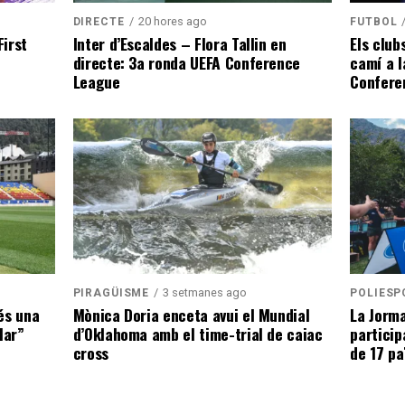
20 hores ago
DIRECTE
FUTBOL
irst
Inter d’Escaldes – Flora Tallin en
Els club
directe: 3a ronda UEFA Conference
camí a l
League
Confere
3 setmanes ago
PIRAGÜISME
POLIESP
és una
Mònica Doria enceta avui el Mundial
La Jorma
lar”
d’Oklahoma amb el time-trial de caiac
particip
cross
de 17 pa