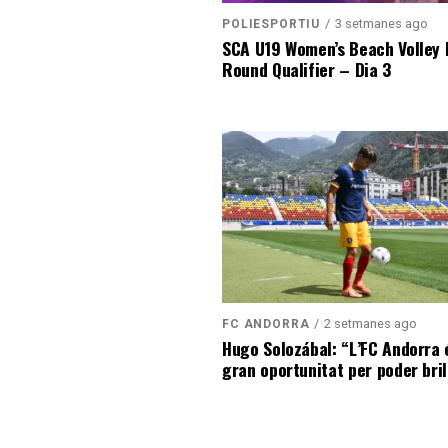
3 setmanes ago
POLIESPORTIU
SCA U19 Women’s Beach Volley F
Round Qualifier – Dia 3
2 setmanes ago
FC ANDORRA
Hugo Solozábal: “L’FC Andorra 
gran oportunitat per poder bril