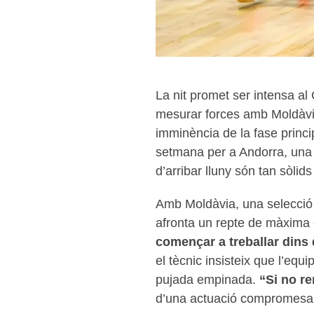
La nit promet ser intensa al
mesurar forces amb Moldàvia
imminència de la fase princi
setmana per a Andorra, una p
d’arribar lluny són tan sòlids
Amb Moldàvia, una selecció s
afronta un repte de màxima 
començar a treballar dins 
el tècnic insisteix que l’equ
pujada empinada.
“Si no re
d’una actuació compromesa