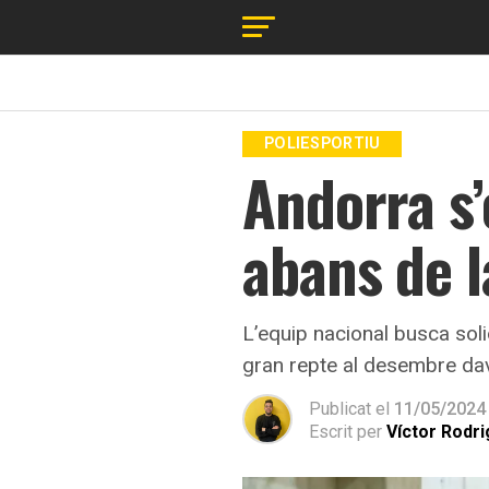
POLIESPORTIU
Andorra s
abans de l
L’equip nacional busca sol
gran repte al desembre dav
Publicat el
11/05/2024
Escrit per
Víctor Rodr