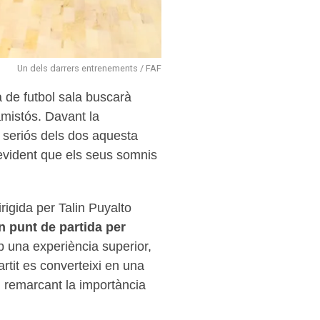
Un dels darrers entrenements / FAF
a de futbol sala buscarà
mistós. Davant la
g seriós dels dos aquesta
 evident que els seus somnis
rigida per Talin Puyalto
n punt de partida per
b una experiència superior,
artit es converteixi en una
t, remarcant la importància