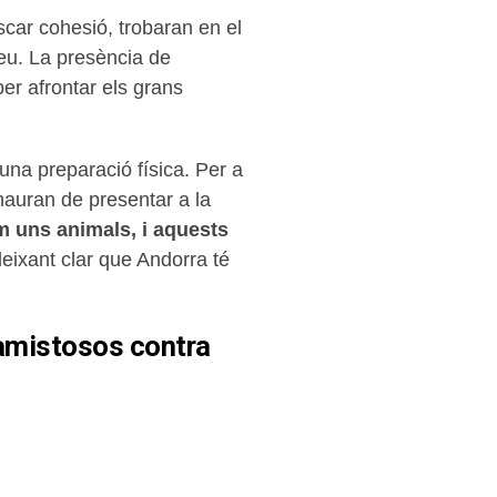
scar cohesió, trobaran en el
reu. La presència de
er afrontar els grans
na preparació física. Per a
’hauran de presentar a la
 uns animals, i aquests
deixant clar que Andorra té
 amistosos contra