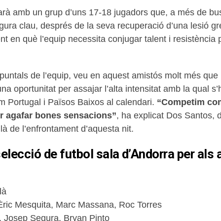
allarà amb un grup d’uns 17-18 jugadors que, a més de bu
igura clau, després de la seva recuperació d’una lesió g
n què l’equip necessita conjugar talent i resistència p
puntals de l’equip, veu en aquest amistós molt més que u
na oportunitat per assajar l’alta intensitat amb la qual s
om Portugal i Països Baixos al calendari.
“Competim com
er agafar bones sensacions”
, ha explicat Dos Santos, 
là de l’enfrontament d’aquesta nit.
elecció de futbol sala d’Andorra per als
là
Èric Mesquita, Marc Massana, Roc Torres
, Josep Segura, Bryan Pinto