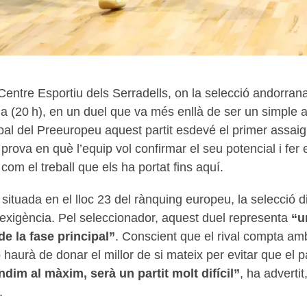
 Centre Esportiu dels Serradells, on la selecció andorran
 (20 h), en un duel que va més enllà de ser un simple a
pal del Preeuropeu aquest partit esdevé el primer assai
rova en què l’equip vol confirmar el seu potencial i fer
 com el treball que els ha portat fins aquí.
ituada en el lloc 23 del rànquing europeu, la selecció di
exigència. Pel seleccionador, aquest duel representa
“u
de la fase principal”
. Conscient que el rival compta am
ip haurà de donar el millor de si mateix per evitar que el p
ndim al màxim, serà un partit molt difícil”
, ha adverti
.