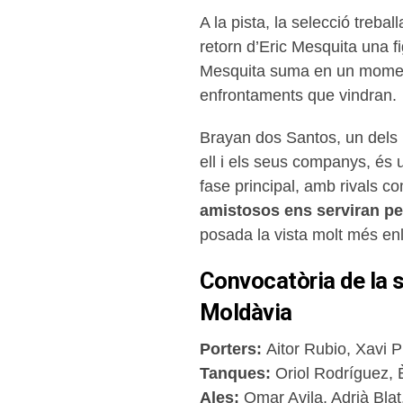
A la pista, la selecció treb
retorn d’Eric Mesquita una f
Mesquita suma en un moment e
enfrontaments que vindran.
Brayan dos Santos, un dels 
ell i els seus companys, és u
fase principal, amb rivals c
amistosos ens serviran p
posada la vista molt més enl
Convocatòria de la s
Moldàvia
Porters:
Aitor Rubio, Xavi P
Tanques:
Oriol Rodríguez, 
Ales:
Omar Avila, Adrià Blat