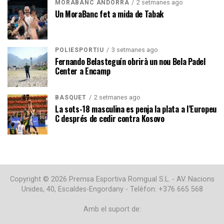
2 setmanes ago
MORABANC ANDORRA
Un MoraBanc fet a mida de Tabak
3 setmanes ago
POLIESPORTIU
Fernando Belasteguín obrirà un nou Bela Padel
Center a Encamp
2 setmanes ago
BÀSQUET
La sots-18 masculina es penja la plata a l’Europeu
C després de cedir contra Kosovo
Copyright © 2026 Premsa Esportiva Romgual S.L. - AV. Nacions
Unides, 40, Escaldes-Engordany - Telèfon: +376 665 568
Amb el suport de: