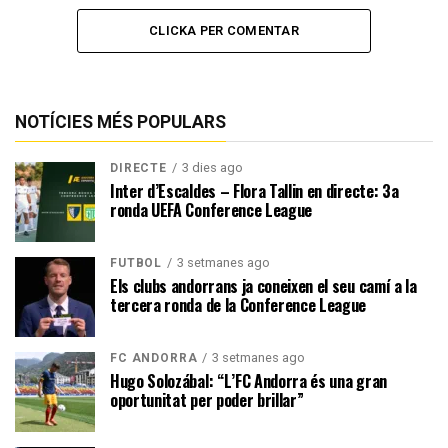
#⃣
#SomAndorra
CLICKA PER COMENTAR
pic.twitter.com/RVmAKLDPNG
— Federació Andorrana de Futbol (@Fedandfut)
October 22,
2024
NOTÍCIES MÉS POPULARS
3 dies ago
DIRECTE
Inter d’Escaldes – Flora Tallin en directe: 3a
ronda UEFA Conference League
3 setmanes ago
FUTBOL
Els clubs andorrans ja coneixen el seu camí a la
tercera ronda de la Conference League
3 setmanes ago
FC ANDORRA
Hugo Solozábal: “L’FC Andorra és una gran
oportunitat per poder brillar”