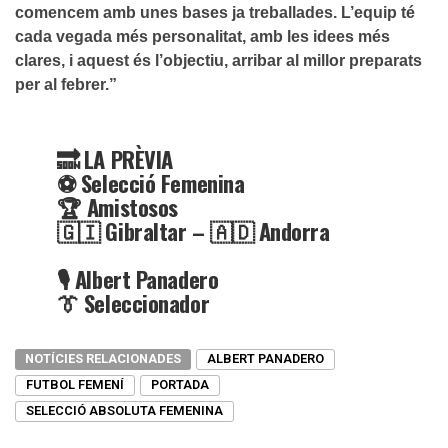
comencem amb unes bases ja treballades. L’equip té
cada vegada més personalitat, amb les idees més
clares, i aquest és l’objectiu, arribar al millor preparats
per al febrer.”
🔜 LA PRÈVIA
⚽️ Selecció Femenina
🏆 Amistosos
🇬🇮 Gibraltar – 🇦🇩 Andorra
🎙️ Albert Panadero
👔 Seleccionador
🗓️ Dos partits:
NOTÍCIES RELACIONADES
ALBERT PANADERO
➡️ Dimecres 23 d'octubre a les
FUTBOL FEMENÍ
PORTADA
13.00h
SELECCIÓ ABSOLUTA FEMENINA
➡️ Dissabte 26 d'octubre a les 11.00h