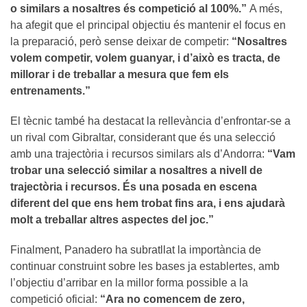
o similars a nosaltres és competició al 100%.”
A més,
ha afegit que el principal objectiu és mantenir el focus en
la preparació, però sense deixar de competir:
“Nosaltres
volem competir, volem guanyar, i d’això es tracta, de
millorar i de treballar a mesura que fem els
entrenaments.”
El tècnic també ha destacat la rellevància d’enfrontar-se a
un rival com Gibraltar, considerant que és una selecció
amb una trajectòria i recursos similars als d’Andorra:
“Vam
trobar una selecció similar a nosaltres a nivell de
trajectòria i recursos. És una posada en escena
diferent del que ens hem trobat fins ara, i ens ajudarà
molt a treballar altres aspectes del joc.”
Finalment, Panadero ha subratllat la importància de
continuar construint sobre les bases ja establertes, amb
l’objectiu d’arribar en la millor forma possible a la
competició oficial:
“Ara no comencem de zero,